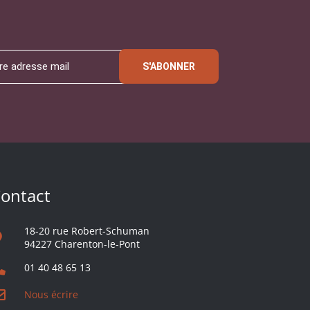
S'ABONNER
ontact
18-20 rue Robert-Schuman
94227 Charenton-le-Pont
01 40 48 65 13
Nous écrire