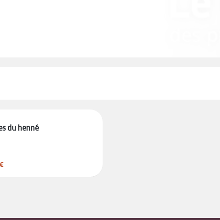
es du henné
€