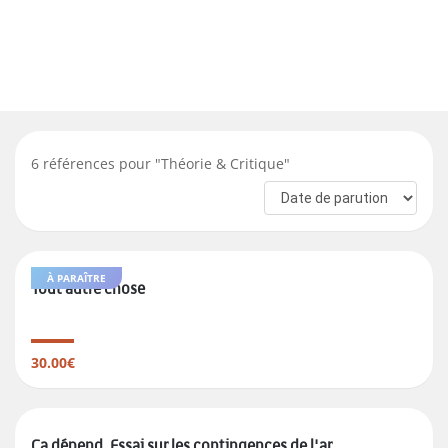
6
références pour "
Théorie & Critique
"
À PARAÎTRE
Tout autre chose
30.00€
Ça dépend. Essai sur les contingences de l'ar ...