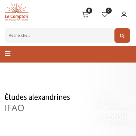
0
0
Études alexandrines
IFAO