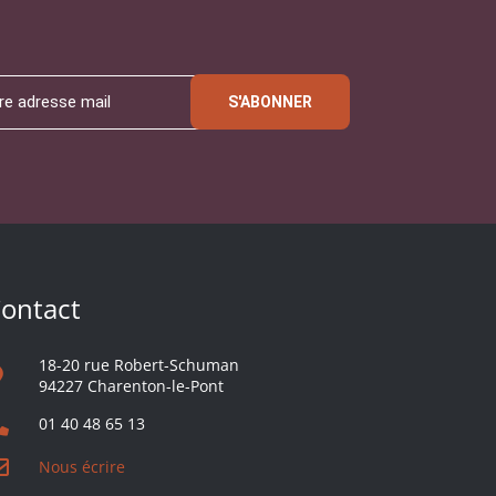
S'ABONNER
ontact
18-20 rue Robert-Schuman
94227 Charenton-le-Pont
01 40 48 65 13
Nous écrire