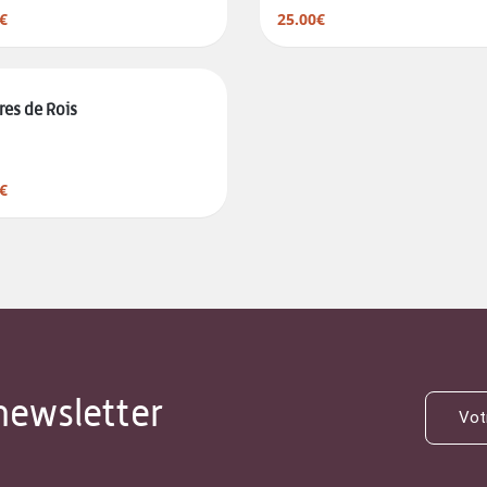
€
25.00€
es de Rois
€
newsletter