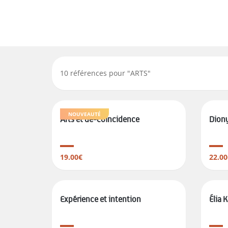
10
références pour "
ARTS
"
NOUVEAUTÉ
Arts et dé-coïncidence
Diony
19.00€
22.00
Expérience et intention
Élia 