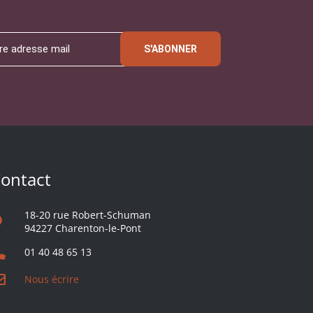
S'ABONNER
ontact
18-20 rue Robert-Schuman
94227 Charenton-le-Pont
01 40 48 65 13
Nous écrire