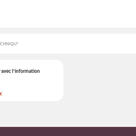
TECHNIQU
"
 avec l'information
€