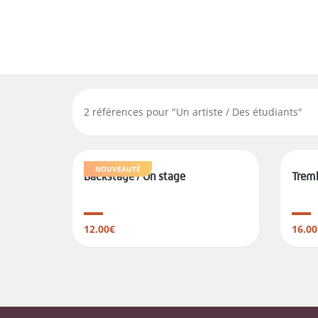
2
références pour "
Un artiste / Des étudiants
"
NOUVEAUTÉ
Backstage / On stage
Trem
12.00€
16.00