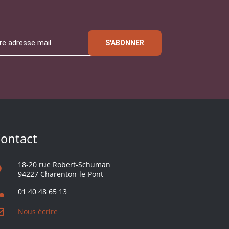
S'ABONNER
ontact
18-20 rue Robert-Schuman
94227 Charenton-le-Pont
01 40 48 65 13
Nous écrire