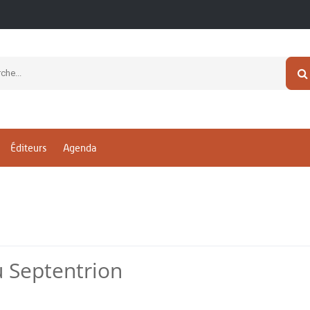
Éditeurs
Agenda
u Septentrion