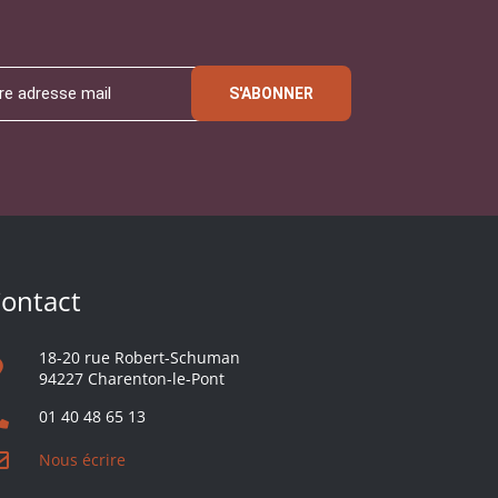
S'ABONNER
ontact
18-20 rue Robert-Schuman
94227 Charenton-le-Pont
01 40 48 65 13
Nous écrire