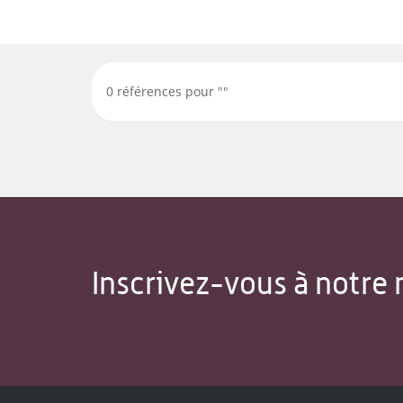
0
références pour "
"
Inscrivez-vous à notre 