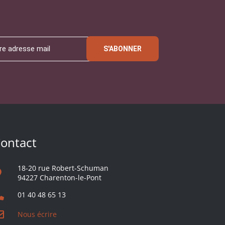
S'ABONNER
ontact
18-20 rue Robert-Schuman
94227 Charenton-le-Pont
01 40 48 65 13
Nous écrire