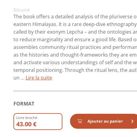
Résumé
The book offers a detailed analysis of the pluriverse
eastern Himalayas. It is a rare deep-dive ethnograp
called by their exonym Lepcha – and the ontologies and
to reduce marginality and ensure a good life. Based o
assembles community ritual practices and performance
as the histories and thought-frameworks they are em
and activate various understandings of self and the w
temporal positioning. Through the ritual lens, the au
un ...
Lire la suite
FORMAT
Livre broché
Ajouter au panier
43.00 €