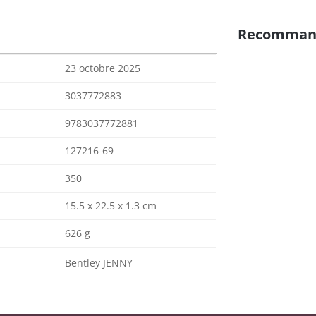
Recomman
23 octobre 2025
3037772883
9783037772881
127216-69
350
15.5 x 22.5 x 1.3 cm
626 g
Bentley JENNY