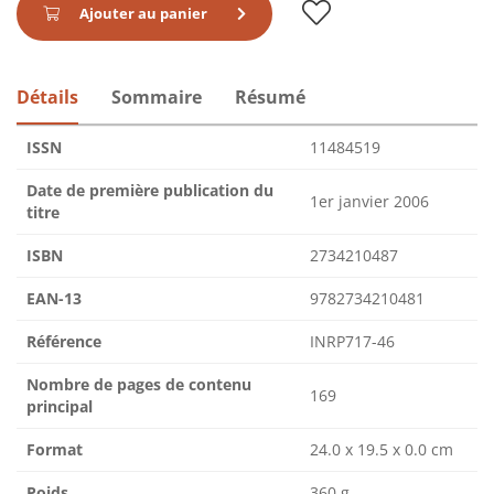
Ajouter au panier
Détails
Sommaire
Résumé
ISSN
11484519
Date de première publication du
1er janvier 2006
titre
ISBN
2734210487
EAN-13
9782734210481
Référence
INRP717-46
Nombre de pages de contenu
169
principal
Format
24.0 x 19.5 x 0.0 cm
Poids
360 g