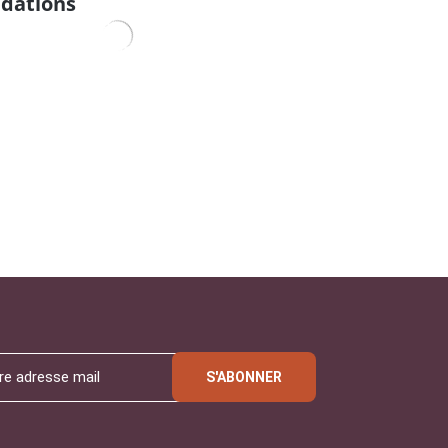
dations
S'ABONNER