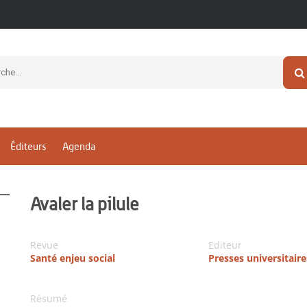
Éditeurs
Agenda
Avaler la pilule
Revue
Editeur
Santé enjeu social
Presses universitair
Résumé