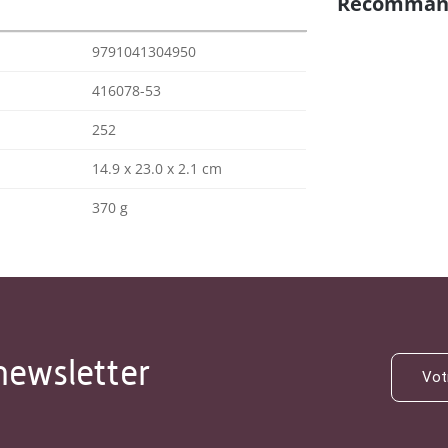
Recomman
9791041304950
416078-53
252
14.9 x 23.0 x 2.1 cm
370 g
newsletter