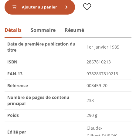
Ajouter au panier
Détails
Sommaire
Résumé
Date de première publication du
1er janvier 1985
titre
ISBN
2867810213
EAN-13
9782867810213
Référence
003459-20
Nombre de pages de contenu
238
principal
Poids
290 g
Claude-
Édité par
Gilbert DUBOIS