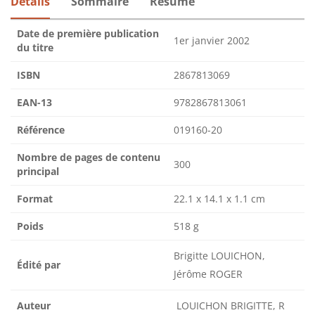
Détails
Sommaire
Résumé
Date de première publication
1er janvier 2002
du titre
ISBN
2867813069
EAN-13
9782867813061
Référence
019160-20
Nombre de pages de contenu
300
principal
Format
22.1 x 14.1 x 1.1 cm
Poids
518 g
Brigitte LOUICHON,
Édité par
Jérôme ROGER
Auteur
LOUICHON BRIGITTE, R