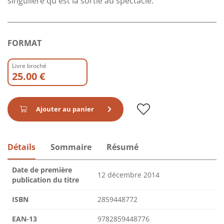
singulière qu'est la sortie au spectacle.
FORMAT
Livre broché
25.00 €
Ajouter au panier
Détails
Sommaire
Résumé
Date de première
12 décembre 2014
publication du titre
ISBN
2859448772
EAN-13
9782859448776