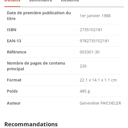
Date de première publication du
1er janvier 1988
titre
ISBN
2735102181
EAN-13
9782735102181
Référence
003301-30
Nombre de pages de contenu
226
principal
Format
22.1 x 14.1 x 1.1 cm
Poids
485 g
Auteur
Geneviève PAICHELER
Recommandations