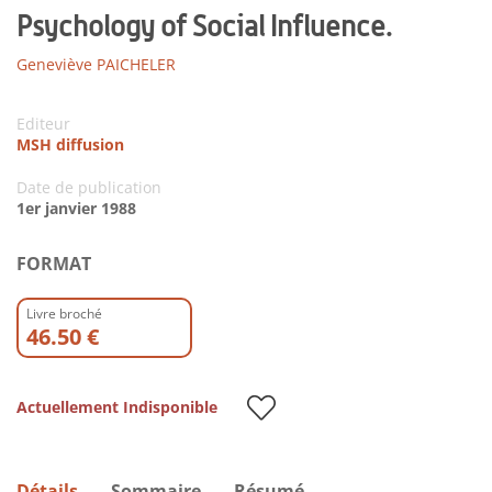
Psychology of Social Influence.
Geneviève PAICHELER
Editeur
MSH diffusion
Date de publication
1er janvier 1988
FORMAT
Livre broché
46.50 €
Actuellement Indisponible
Détails
Sommaire
Résumé