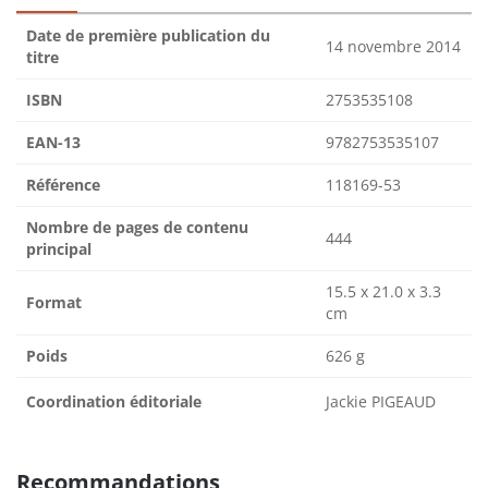
Date de première publication du
14 novembre 2014
titre
ISBN
2753535108
EAN-13
9782753535107
Référence
118169-53
Nombre de pages de contenu
444
principal
15.5 x 21.0 x 3.3
Format
cm
Poids
626 g
Coordination éditoriale
Jackie PIGEAUD
Recommandations