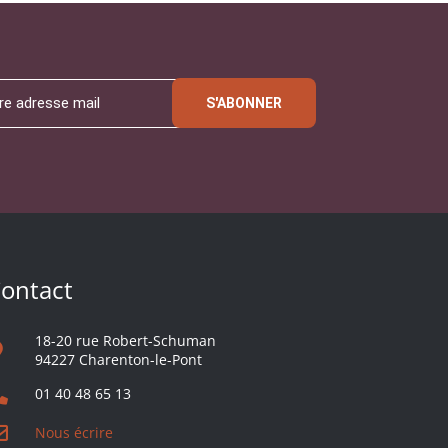
S'ABONNER
ontact
18-20 rue Robert-Schuman
94227 Charenton-le-Pont
01 40 48 65 13
Nous écrire