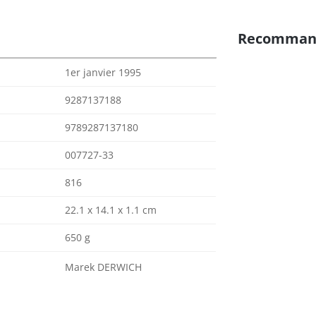
Recomman
1er janvier 1995
9287137188
9789287137180
007727-33
816
22.1 x 14.1 x 1.1 cm
650 g
Marek DERWICH