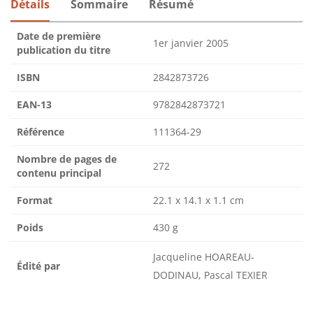
Détails
Sommaire
Résumé
Date de première
1er janvier 2005
publication du titre
ISBN
2842873726
EAN-13
9782842873721
Référence
111364-29
Nombre de pages de
272
contenu principal
Format
22.1 x 14.1 x 1.1 cm
Poids
430 g
Jacqueline HOAREAU-
Édité par
DODINAU, Pascal TEXIER