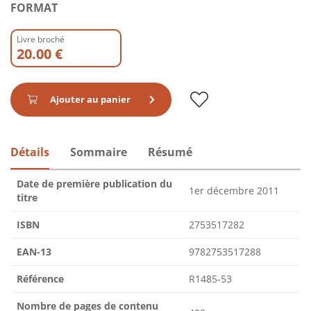
FORMAT
Livre broché
20.00 €
Ajouter au panier
Détails
Sommaire
Résumé
Date de première publication du
1er décembre 2011
titre
ISBN
2753517282
EAN-13
9782753517288
Référence
R1485-53
Nombre de pages de contenu