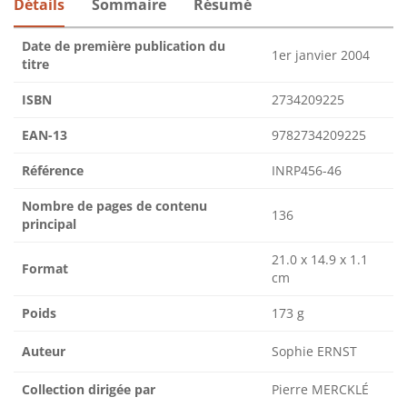
Détails
Sommaire
Résumé
Date de première publication du
1er janvier 2004
titre
ISBN
2734209225
EAN-13
9782734209225
Référence
INRP456-46
Nombre de pages de contenu
136
principal
21.0 x 14.9 x 1.1
Format
cm
Poids
173 g
Auteur
Sophie ERNST
Collection dirigée par
Pierre MERCKLÉ