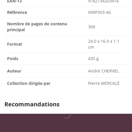
EAN-13
9782734203476
Référence
INRP353-46
Nombre de pages de contenu
368
principal
24.0 x 16.0 x 1.1
Format
cm
Poids
435 g
Auteur
André CHERVEL
Collection dirigée par
Pierre MERCKLÉ
Recommandations