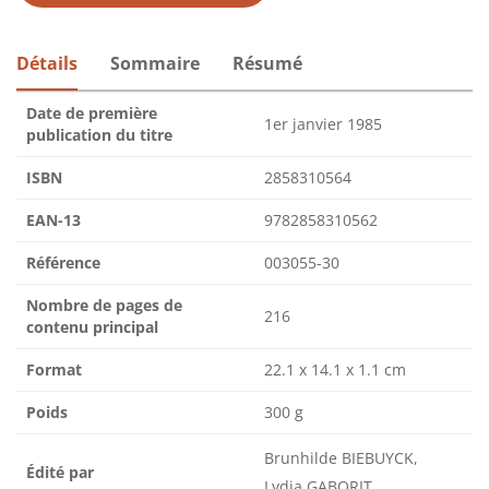
Détails
Sommaire
Résumé
Date de première
1er janvier 1985
publication du titre
ISBN
2858310564
EAN-13
9782858310562
Référence
003055-30
Nombre de pages de
216
contenu principal
Format
22.1 x 14.1 x 1.1 cm
Poids
300 g
Brunhilde BIEBUYCK,
Édité par
Lydia GABORIT