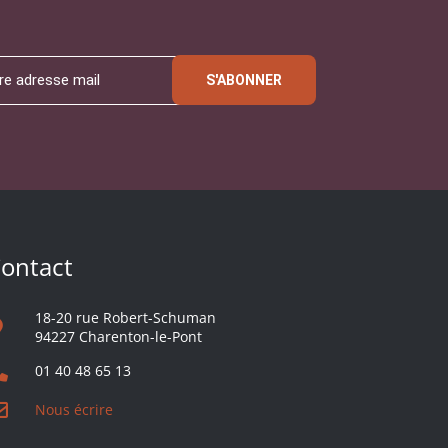
S'ABONNER
ontact
18-20 rue Robert-Schuman
94227 Charenton-le-Pont
01 40 48 65 13
Nous écrire