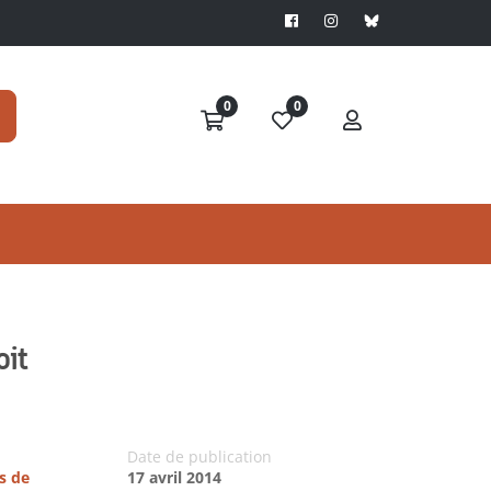
0
0
oit
Date de publication
s de
17 avril 2014