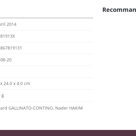
Recomman
vril 2014
781913X
2867819131
08-20
 x 24.0 x 4.0 cm
 g
nard GALLINATO-CONTINO, Nader HAKIM