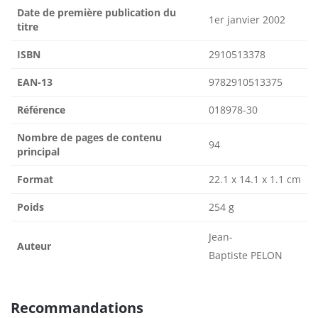
Date de première publication du
1er janvier 2002
titre
ISBN
2910513378
EAN-13
9782910513375
Référence
018978-30
Nombre de pages de contenu
94
principal
Format
22.1 x 14.1 x 1.1 cm
Poids
254 g
Jean-
Auteur
Baptiste PELON
Recommandations