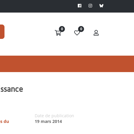
0
0
issance
Date de publication
es du
19 mars 2014