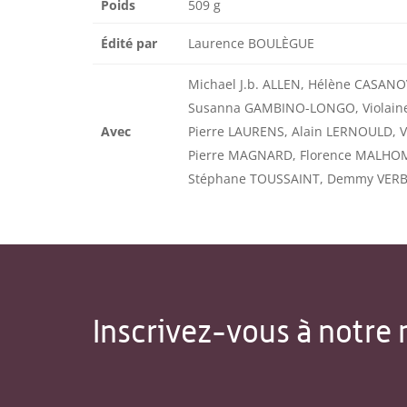
Poids
509 g
Édité par
Laurence BOULÈGUE
Michael J.b. ALLEN, Hélène CASANO
Susanna GAMBINO-LONGO, Violain
Avec
Pierre LAURENS, Alain LERNOULD, Vi
Pierre MAGNARD, Florence MALHOM
Stéphane TOUSSAINT, Demmy VER
Inscrivez-vous à notre 