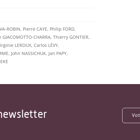
VA-ROBIN, Pierre CAYE, Philip FORD,
e GIACOMOTTO-CHARRA, Thierry GONTIER,
rginie LEROUX, Carlos LÉVY,
ME, John NASSICHUK, Jan PAPY,
BEKE
newsletter