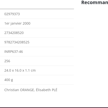
Recomman
02979373
1er janvier 2000
2734208520
9782734208525
INRP637-46
256
24.0 x 16.0 x 1.1 cm
400 g
Christian ORANGE, Élisabeth PLÉ