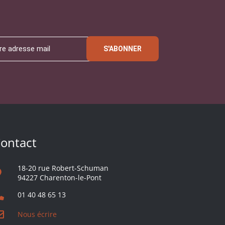
S'ABONNER
ontact
18-20 rue Robert-Schuman
94227 Charenton-le-Pont
01 40 48 65 13
Nous écrire