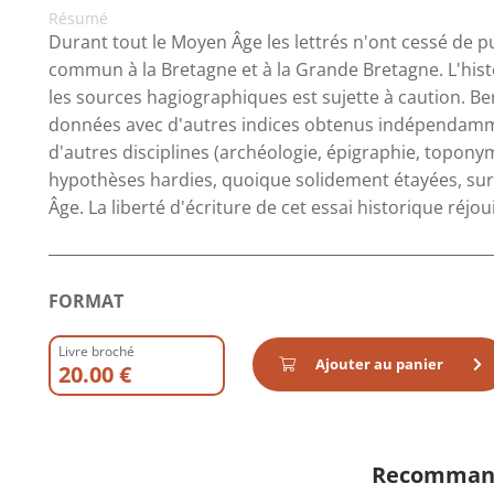
Résumé
Durant tout le Moyen Âge les lettrés n'ont cessé de p
commun à la Bretagne et à la Grande Bretagne. L'hist
les sources hagiographiques est sujette à caution. B
données avec d'autres indices obtenus indépendamm
d'autres disciplines (archéologie, épigraphie, toponymi
hypothèses hardies, quoique solidement étayées, su
Âge. La liberté d'écriture de cet essai historique réjou
FORMAT
Livre broché
Ajouter au panier
20.00 €
Recomman