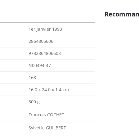
Recomman
1er janvier 1993
2864806606
9782864806608
N00494-47
168
16.0 x 24.0 x 1.4 cm
300 g
François COCHET
Sylvette GUILBERT