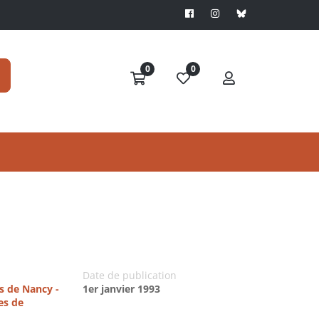
0
0
Date de publication
es de Nancy -
1er janvier 1993
es de