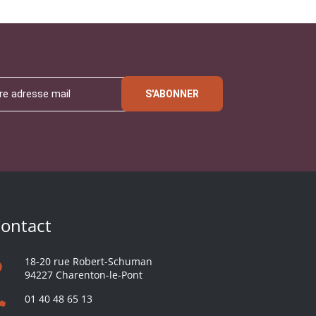
S'ABONNER
ontact
18-20 rue Robert-Schuman
94227 Charenton-le-Pont
01 40 48 65 13