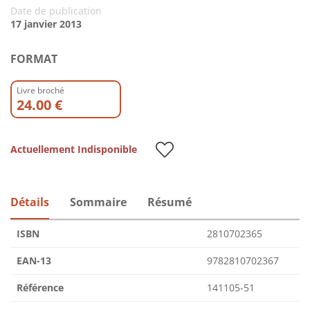
Date de publication
17 janvier 2013
FORMAT
Livre broché
24.00 €
Actuellement Indisponible
Détails
Sommaire
Résumé
ISBN
2810702365
EAN-13
9782810702367
Référence
141105-51