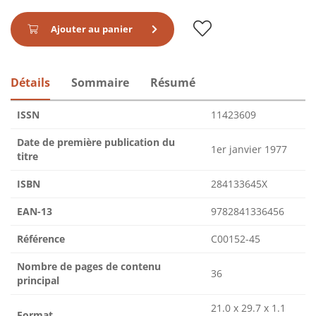
Ajouter au panier
Détails
Sommaire
Résumé
ISSN
11423609
Date de première publication du
1er janvier 1977
titre
ISBN
284133645X
EAN-13
9782841336456
Référence
C00152-45
Nombre de pages de contenu
36
principal
21.0 x 29.7 x 1.1
Format