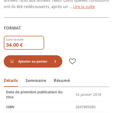
années 1830 aux années 1860? Dans quelles conditions
ont-ils été redécouverts, après un ...
Lire la suite
FORMAT
Livre broché
34.00 €
Ajouter au panier
Détails
Sommaire
Résumé
Date de première publication du
16 janvier 2018
titre
ISBN
284788968X