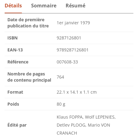
Détails
Sommaire
Résumé
Date de première
1er janvier 1979
publication du titre
ISBN
9287126801
EAN-13
9789287126801
Référence
007608-33
Nombre de pages
764
de contenu principal
Format
22.1 x 14.1 x 1.1 cm
Poids
80 g
Klaus FOPPA, Wolf LEPENIES,
Édité par
Detlev PLOOG, Mario VON
CRANACH