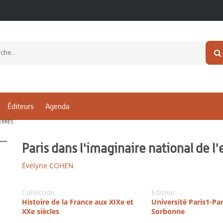
Éditeurs
Agenda
ERRES
Paris dans l'imaginaire national de 
Évelyne COHEN
Collection
Editeur
Histoire de la France aux XIXe et
Université Paris1-P
XXe siècles
Sorbonne