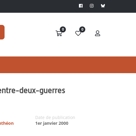
0
0
l'entre-deux-guerres
Date de publication
anthéon
1er janvier 2000