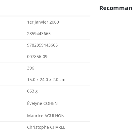
Recomman
1er janvier 2000
2859443665
9782859443665
007856-09
396
15.0 x 24.0 x 2.0 cm
663 g
Évelyne COHEN
Maurice AGULHON
Christophe CHARLE