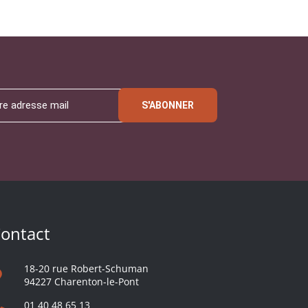
S'ABONNER
ontact
18-20 rue Robert-Schuman
94227 Charenton-le-Pont
01 40 48 65 13