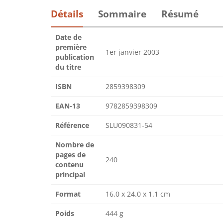
Détails
Sommaire
Résumé
Date de
première
1er janvier 2003
publication
du titre
ISBN
2859398309
EAN-13
9782859398309
Référence
SLU090831-54
Nombre de
pages de
240
contenu
principal
Format
16.0 x 24.0 x 1.1 cm
Poids
444 g