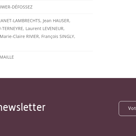
KEUWER-DÉFOSSEZ
RANET-LAMBRECHTS, Jean HAUSER,
U-TERNEYRE, Laurent LEVENEUR,
arie-Claire RIVIER, François SINGLY,
MAILLE
newsletter