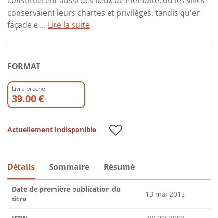
constituèrent aussi des lieux de mémoire, où les villes
conservaient leurs chartes et privilèges, tandis qu'en
façade e ...
Lire la suite
FORMAT
Livre broché
39.00 €
Actuellement Indisponible
Détails
Sommaire
Résumé
Date de première publication du
13 mai 2015
titre
ISBN
2869063903