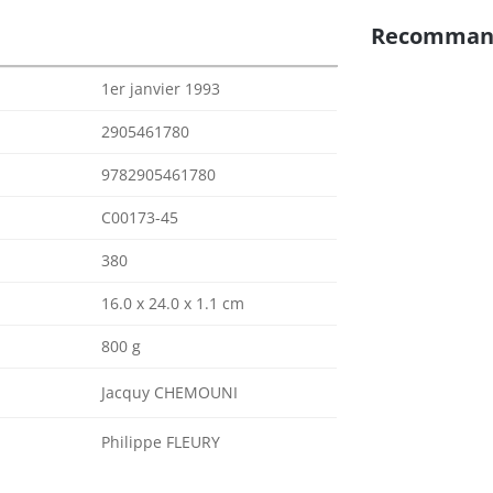
Recomman
1er janvier 1993
2905461780
9782905461780
C00173-45
380
16.0 x 24.0 x 1.1 cm
800 g
Jacquy CHEMOUNI
Philippe FLEURY