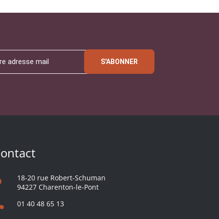
S'ABONNER
ontact
18-20 rue Robert-Schuman
94227 Charenton-le-Pont
01 40 48 65 13