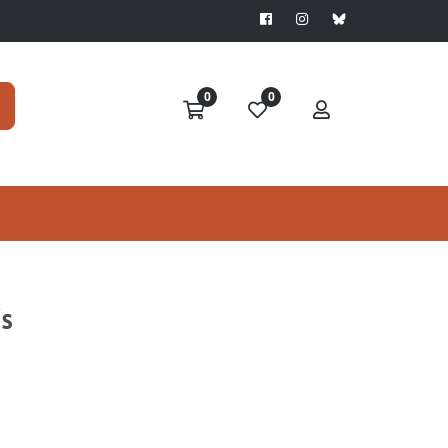
0
0
is