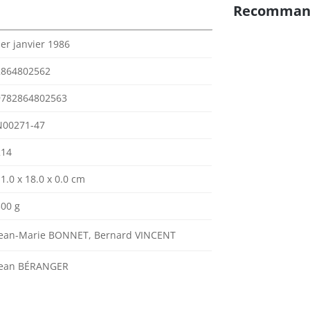
Recomman
er janvier 1986
2864802562
9782864802563
N00271-47
214
1.0 x 18.0 x 0.0 cm
300 g
Jean-Marie BONNET, Bernard VINCENT
Jean BÉRANGER