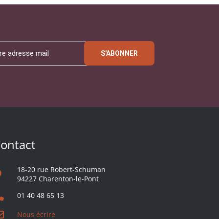
S'ABONNER
ontact
18-20 rue Robert-Schuman
94227 Charenton-le-Pont
01 40 48 65 13
Nous écrire