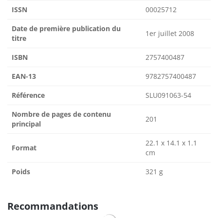
ISSN
00025712
Date de première publication du
1er juillet 2008
titre
ISBN
2757400487
EAN-13
9782757400487
Référence
SLU091063-54
Nombre de pages de contenu
201
principal
22.1 x 14.1 x 1.1
Format
cm
Poids
321 g
Recommandations