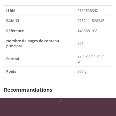
ISBN
211152834X
EAN-13
9782111528345
Référence
140588-108
Nombre de pages de contenu
201
principal
22.1 x 14.1 x 1.1
Format
cm
Poids
300 g
Recommandations