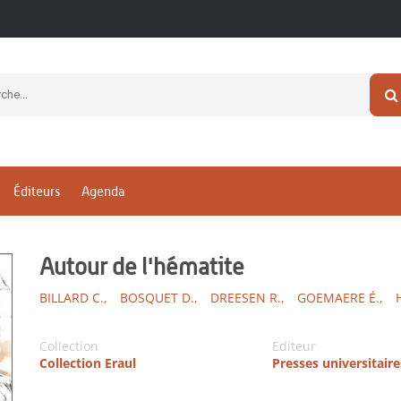
Éditeurs
Agenda
Autour de l'hématite
BILLARD C.,
BOSQUET D.,
DREESEN R.,
GOEMAERE É.,
H
Collection
Editeur
Collection Eraul
Presses universitaire