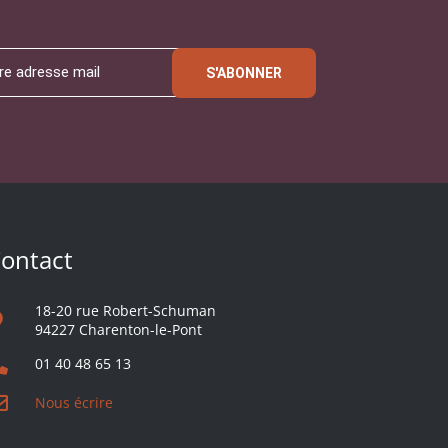
S'ABONNER
ontact
18-20 rue Robert-Schuman
94227 Charenton-le-Pont
01 40 48 65 13
Nous écrire