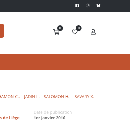
0
0
AMON C.,
JADIN I.,
SALOMON H.,
SAVARY X.
Date de publication
s de Liège
1er janvier 2016