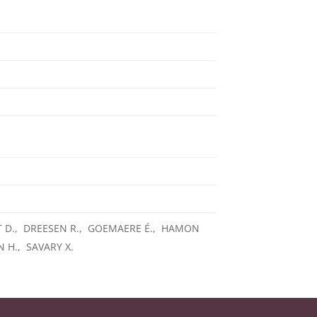
T D., DREESEN R., GOEMAERE É., HAMON
N H., SAVARY X.