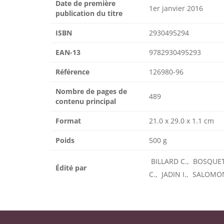
Date de première
1er janvier 2016
publication du titre
ISBN
2930495294
EAN-13
9782930495293
Référence
126980-96
Nombre de pages de
489
contenu principal
Format
21.0 x 29.0 x 1.1 cm
Poids
500 g
BILLARD C., BOSQUE
Édité par
C., JADIN I., SALOMO