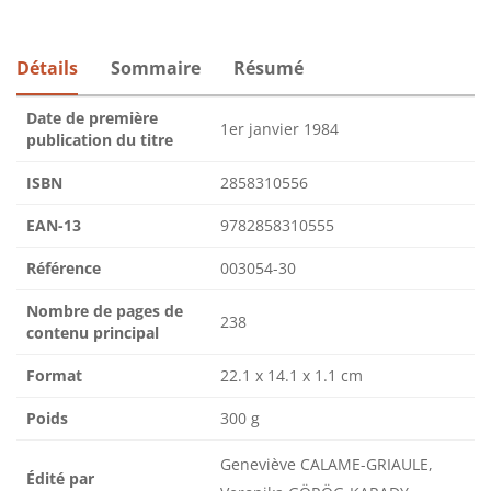
Détails
Sommaire
Résumé
Date de première
1er janvier 1984
publication du titre
ISBN
2858310556
EAN-13
9782858310555
Référence
003054-30
Nombre de pages de
238
contenu principal
Format
22.1 x 14.1 x 1.1 cm
Poids
300 g
Geneviève CALAME-GRIAULE,
Édité par