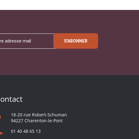
S'ABONNER
ontact
18-20 rue Robert-Schuman
94227 Charenton-le-Pont
01 40 48 65 13