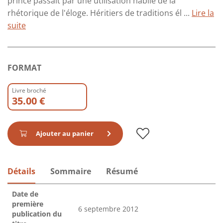
prince passait par une utilisation habile de la
rhétorique de l'éloge. Héritiers de traditions él ...
Lire la
suite
FORMAT
Livre broché
35.00 €
Ajouter au panier
Détails
Sommaire
Résumé
Date de
première
6 septembre 2012
publication du