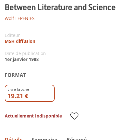
Between Literature and Science
Wolf LEPENIES
Editeur
MSH diffusion
Date de publication
1er janvier 1988
FORMAT
Livre broché
19.21 €
Actuellement Indisponible
Détails
Sommaire
Résumé