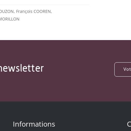
BOUZON, François COOREN,
 MORILLON
newsletter
Informations
C