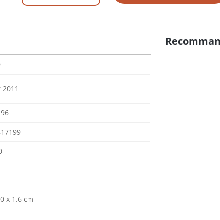
Recomman
9
r 2011
196
817199
0
.0 x 1.6 cm