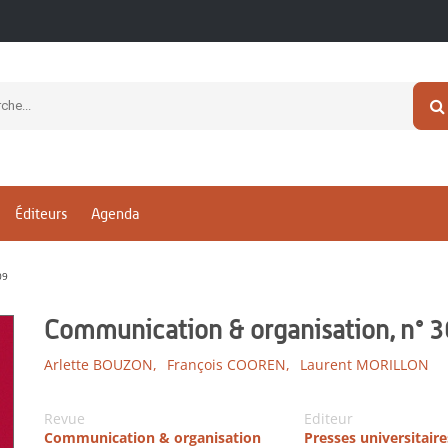
Éditeurs
Agenda
09
Communication & organisation, n°
Arlette BOUZON,
François COOREN,
Laurent MORILLON
Revue
Editeur
Communication & organisation
Presses universitaire