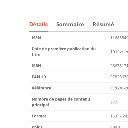
Détails
Sommaire
Résumé
ISSN
1168554
Date de première publication du
10 févrie
titre
ISBN
2867817
EAN-13
9782867
Référence
ORG36-2
Nombre de pages de contenu
272
principal
Format
16.0 x 24
Poids
498 g