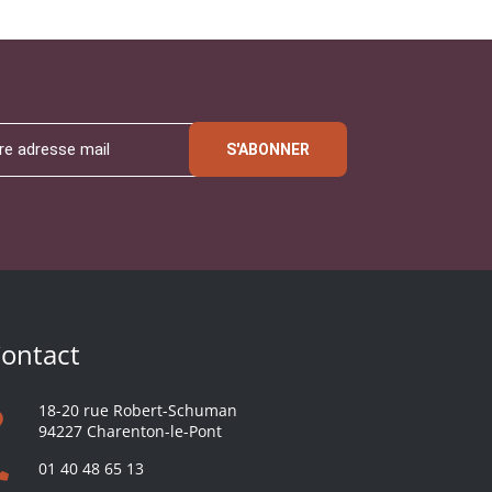
S'ABONNER
ontact
18-20 rue Robert-Schuman
94227 Charenton-le-Pont
01 40 48 65 13