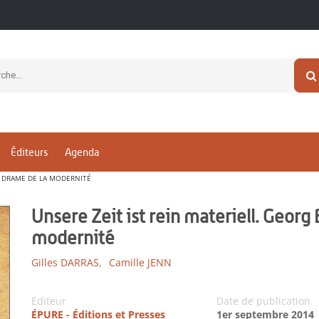
Éditeurs
Agenda
E DRAME DE LA MODERNITÉ
Unsere Zeit ist rein materiell. Georg
modernité
Gilles DARRAS,
Camille JENN
Editeur
Date de publication
ÉPURE - Éditions et Presses
1er septembre 2014