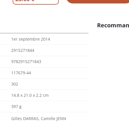
Recomman
1er septembre 2014
2915271844
9782915271843
117679-44
302
14.8 x 21.0 x 2.2 cm
397 g
Gilles DARRAS, Camille JENN