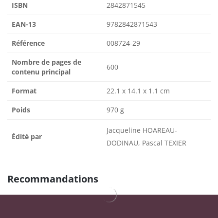
ISBN
2842871545
EAN-13
9782842871543
Référence
008724-29
Nombre de pages de
600
contenu principal
Format
22.1 x 14.1 x 1.1 cm
Poids
970 g
Jacqueline HOAREAU-
Édité par
DODINAU, Pascal TEXIER
Recommandations