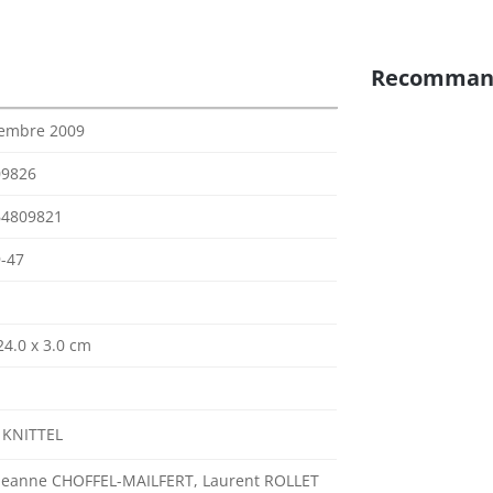
Recomman
embre 2009
09826
64809821
-47
24.0 x 3.0 cm
 KNITTEL
Jeanne CHOFFEL-MAILFERT, Laurent ROLLET