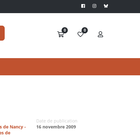
0
0
Date de publication
es de Nancy -
16 novembre 2009
es de