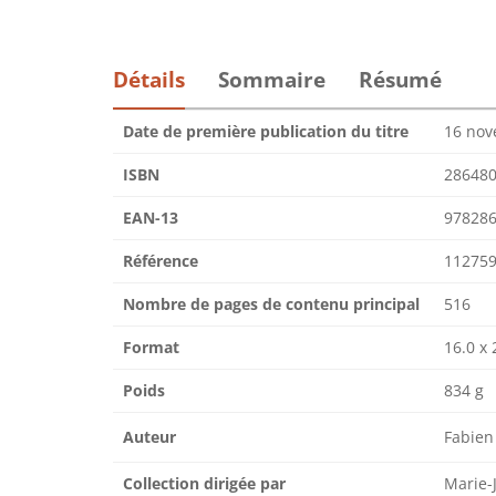
Détails
Sommaire
Résumé
Date de première publication du titre
16 nov
ISBN
28648
EAN-13
97828
Référence
112759
Nombre de pages de contenu principal
516
Format
16.0 x 
Poids
834 g
Auteur
Fabien
Collection dirigée par
Marie-