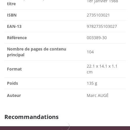
1er janvier 1988
titre
ISBN
2735103021
EAN-13
9782735103027
Référence
003389-30
Nombre de pages de contenu
104
principal
22.1 x 14.1 x 1.1
Format
cm
Poids
135 g
Auteur
Marc AUGÉ
Recommandations